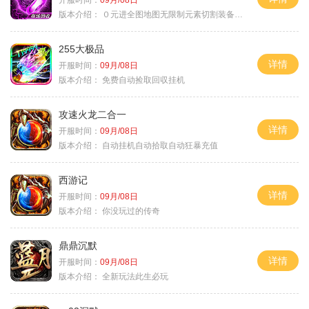
版本介绍：
０元进全图地图无限制元素切割装备鉴定
255大极品
详情
开服时间：
09月/08日
版本介绍：
免费自动捡取回収挂机
攻速火龙二合一
详情
开服时间：
09月/08日
版本介绍：
自动挂机自动拾取自动狂暴充值
西游记
详情
开服时间：
09月/08日
版本介绍：
你没玩过的传奇
鼎鼎沉默
详情
开服时间：
09月/08日
版本介绍：
全新玩法此生必玩