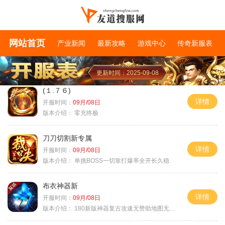
网站首页
产业新闻
最新攻略
游戏中心
传奇新服表
更新时间：2025-09-08
(１.７６)
详情
开服时间：
09月/08日
版本介绍：
零充终极
刀刀切割新专属
详情
开服时间：
09月/08日
版本介绍：
单挑BOSS一切靠打爆率全开长久稳
布衣神器新
详情
开服时间：
09月/08日
版本介绍：
180新版神器复古攻速无赞助地图无排行