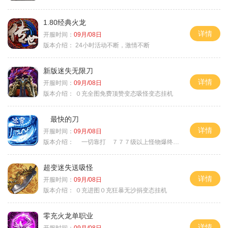
1.80经典火龙
详情
开服时间：
09月/08日
版本介绍：
24小时活动不断，激情不断
新版迷失无限刀
详情
开服时间：
09月/08日
版本介绍：
０充全图免费顶赞变态吸怪变态挂机
最快的刀
详情
开服时间：
09月/08日
版本介绍：
一切靠打 ７７７级以上怪物爆终极
超变迷失送吸怪
详情
开服时间：
09月/08日
版本介绍：
０充进图０充狂暴无沙捐变态挂机
零充火龙单职业
详情
开服时间：
09月/08日