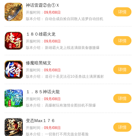
神话雷霆②合①Ｘ
详情
开服时间：
09月/08日
版本介绍：
自动合成自捡自回散人追梦自动挂机
１８０雄霸火龙
详情
开服时间：
09月/08日
版本介绍：
新雄霸火龙上线送满级装备嗷嗷爆
修魔暗黑铭文
详情
开服时间：
09月/08日
版本介绍：
道召十圣灵法召10圣兽战士满屏溅射
１．８５神话火龍
详情
开服时间：
09月/08日
版本介绍：
高爆耐玩有激情全图挂机不限爆
变态Max１７６
详情
开服时间：
09月/08日
版本介绍：
一切靠打不用充值全部看脸