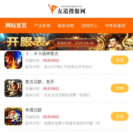
网站首页
产业新闻
最新攻略
游戏中心
传奇新服表
更新时间：2025-09-08
１．８０战神复古
详情
开服时间：
09月/08日
版本介绍：
道士2只狗1.76老复古开天好打
复古沉默。首开
详情
开服时间：
09月/08日
版本介绍：
无会员无顶榜低消费一切靠打
奇遇沉默
详情
开服时间：
09月/08日
版本介绍：
地图全免费小怪爆充值BOSS爆一切