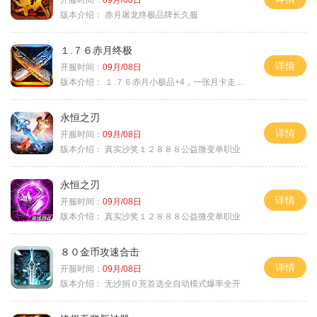
版本介绍：
赤月屠龙终极品牌长久服
１.７６赤月终极
详情
开服时间：
09月/08日
版本介绍：
１.７６赤月小极品+4，一张月卡走天涯a
永恒之刃
详情
开服时间：
09月/08日
版本介绍：
真实沙奖１２８８８公益微变单职业
永恒之刃
详情
开服时间：
09月/08日
版本介绍：
真实沙奖１２８８８公益微变单职业
８０金币攻速合击
详情
开服时间：
09月/08日
版本介绍：
无沙捐０茺首选全自动模式爆率全开