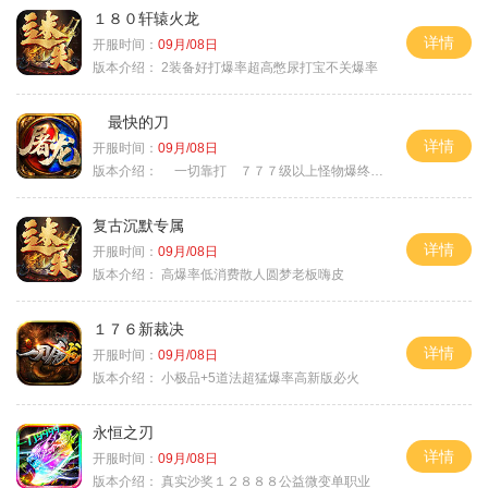
１８０轩辕火龙
详情
开服时间：
09月/08日
版本介绍：
2装备好打爆率超高憋尿打宝不关爆率
最快的刀
详情
开服时间：
09月/08日
版本介绍：
一切靠打 ７７７级以上怪物爆终极
复古沉默专属
详情
开服时间：
09月/08日
版本介绍：
高爆率低消费散人圆梦老板嗨皮
１７６新裁决
详情
开服时间：
09月/08日
版本介绍：
小极品+5道法超猛爆率高新版必火
永恒之刃
详情
开服时间：
09月/08日
版本介绍：
真实沙奖１２８８８公益微变单职业