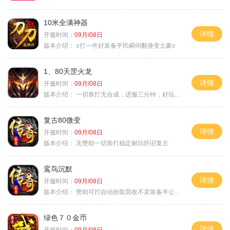
10米全满神器
详情
开服时间：
09月/08日
版本介绍：
≤打一件好装备平民瞬间翻身变土豪≥
1、80天罡火龙
详情
开服时间：
09月/08日
版本介绍：
一切靠打无合成，进服三分钟，好玩一整年。
复古80微变
详情
开服时间：
09月/08日
版本介绍：
无赞助一切靠打稳定耐玩怀旧复古
鸾鸟沉默
详情
开服时间：
09月/08日
版本介绍：
赞助可打自动拾取茴收不卖装备半公益服
绿色７０金币
详情
开服时间：
09月/08日