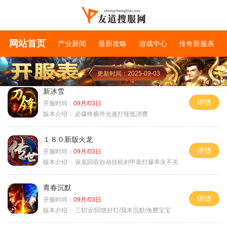
网站首页
产业新闻
最新攻略
游戏中心
传奇新服表
更新时间：2025-09-03
新冰雪
详情
开服时间：
09月/03日
版本介绍：
必爆终极件光速打怪低消费
１８０新版火龙
详情
开服时间：
09月/03日
版本介绍：
保底回収自动挂机剑甲靠打爆率永不关
青春沉默
详情
开服时间：
09月/03日
版本介绍：
三职业/回馈好打/我本沉默/免费宝宝