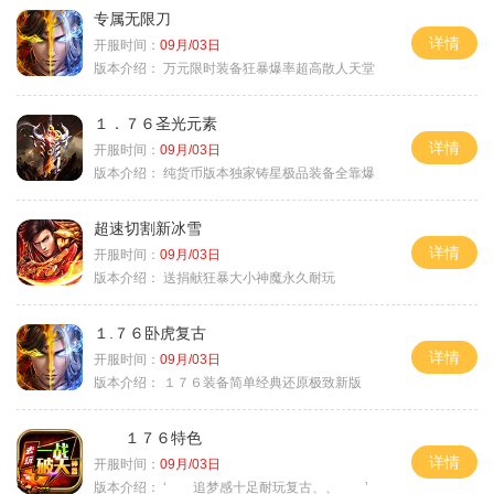
专属无限刀
详情
开服时间：
09月/03日
版本介绍：
万元限时装备狂暴爆率超高散人天堂
１．７６圣光元素
详情
开服时间：
09月/03日
版本介绍：
纯货币版本独家铸星极品装备全靠爆
超速切割新冰雪
详情
开服时间：
09月/03日
版本介绍：
送捐献狂暴大小神魔永久耐玩
１.７６卧虎复古
详情
开服时间：
09月/03日
版本介绍：
１７６装备简单经典还原极致新版
１７６特色
详情
开服时间：
09月/03日
版本介绍：
‘ 追梦感十足耐玩复古、、 ’