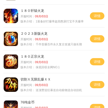
１８０轩辕火龙
详情
开服时间：
09月/03日
版本介绍：
1装备好打爆率超高憋尿打宝不关爆率
２０２３新版火龙
详情
开服时间：
09月/03日
版本介绍：
千件首爆百件永久复古攻速只做长期
１８０正宗火龙
详情
开服时间：
09月/03日
版本介绍：
保底回収全网NO.1
切割Ｘ无限乱爆ＸＸ
详情
开服时间：
09月/03日
版本介绍：
送顶赞送狂暴送自动捡物送自动挂机
76纯金币
详情
开服时间：
09月/03日