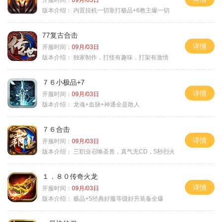
版本介绍：
内置挂机一切靠打极品+6教主爆一切
77复古合击
详情
开服时间：
09月/03日
版本介绍：
独家制作，打怪有趣味，打架有激情
７６小极品+7
详情
开服时间：
09月/03日
版本介绍：
龙魂+血脉+神通全是散人
７６合击
详情
开服时间：
09月/03日
版本介绍：
三职业召唤圣兽，真气无CD，5秒烈火
１．８０传奇火龙
详情
开服时间：
09月/03日
版本介绍：
极品+5经典好服等级好升装备全爆